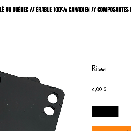
É AU QUÉBEC // ÉRABLE 100% CANADIEN // COMPOSANTES D
Riser
SKU : 36523641234523
Prix
4,00 $
Quantité
*