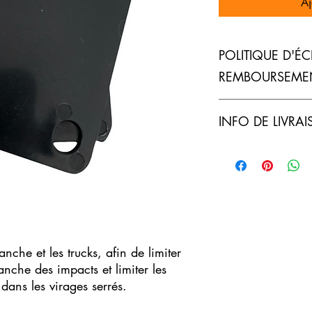
Aj
POLITIQUE D'É
REMBOURSEME
Politique d'échange e
INFO DE LIVRA
visiteurs des conditi
des articles qu'ils ach
clairement vos conditio
Condition de livraison
confiance avec vos clie
détails sur vos modes 
sur votre site en toute 
vos prix. Fournissez d
modes de livraison afi
leur confiance.
anche et les trucks, afin de limiter
lanche des impacts et limiter les
dans les virages serrés.