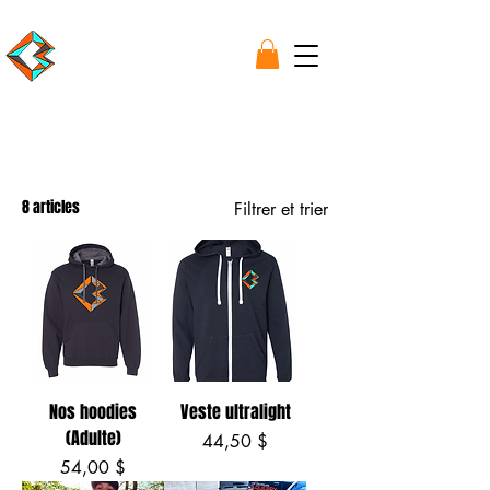
Tous les articles
ACCESSOIRES
Cruiser
8 articles
Filtrer et trier
Nos hoodies
Veste ultralight
(Adulte)
Prix
44,50 $
Prix
54,00 $