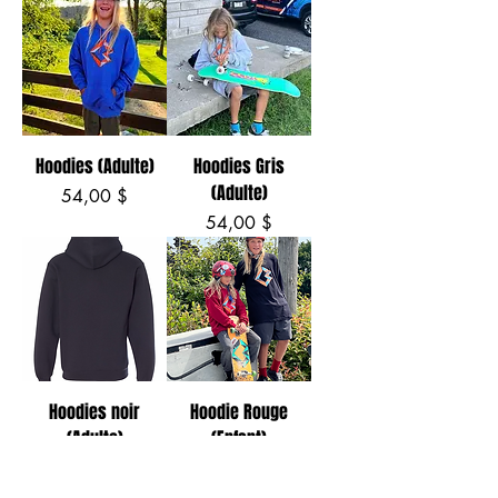
Hoodies (Adulte)
Hoodies Gris
(Adulte)
Prix
54,00 $
Prix
54,00 $
Hoodies noir
Hoodie Rouge
(Adulte)
(Enfant)
Prix
Prix
54,00 $
30,00 $