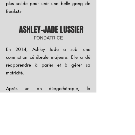
plus solide pour unir une belle gang de
freaks!»
ASHLEY-JADE LUSSIER
FONDATRICE
En 2014, Ashley Jade a subi une
commotion cérébrale majeure. Elle a dû
réapprendre à parler et à gérer sa
motricité.
Après un an d’ergothérapie, la
malchance la refrappe et elle est atteinte
d’une maladie auto-immune rare et
subite. Hospitalisée pendant des
semaines, amaigrie et affaiblie, elle
voyait la mort s’approcher d’elle.